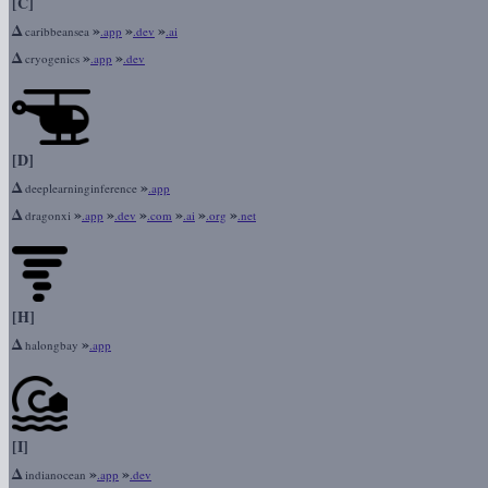
[C]
Δ
»
»
»
caribbeansea
.app
.dev
.ai
Δ
»
»
cryogenics
.app
.dev
[D]
Δ
»
deeplearninginference
.app
Δ
»
»
»
»
»
»
dragonxi
.app
.dev
.com
.ai
.org
.net
[H]
Δ
»
halongbay
.app
[I]
Δ
»
»
indianocean
.app
.dev