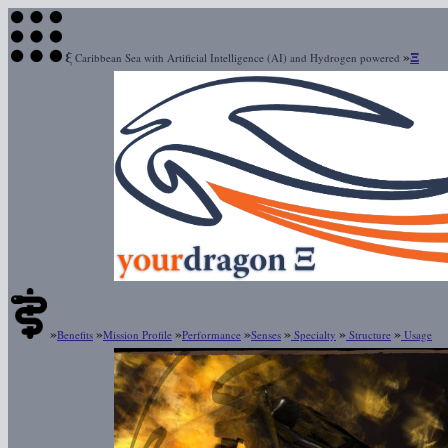
ξ
»
Ξ
Caribbean Sea with Artificial Intelligence (AI) and Hydrogen powered
»
»
»
»
»
»
»
Benefits
Mission Profile
Performance
Senses
Specialty
Structure
Usage