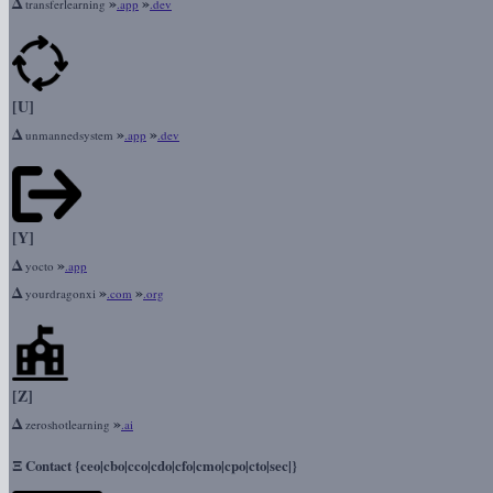
Δ
»
»
transferlearning
.app
.dev
[U]
Δ
»
»
unmannedsystem
.app
.dev
[Y]
Δ
»
yocto
.app
Δ
»
»
yourdragonxi
.com
.org
[Z]
Δ
»
zeroshotlearning
.ai
Ξ
Contact {ceo|cbo|cco|cdo|cfo|cmo|cpo|cto|sec|}