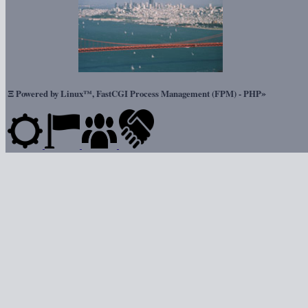
Ξ
»
Powered by Linux™, FastCGI Process Management (FPM) - PHP