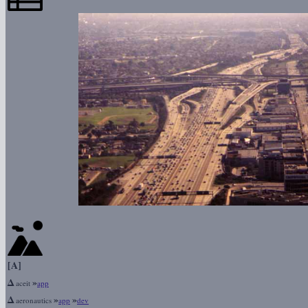
[A]
Δ
»
aceit
app
Δ
»
»
aeronautics
app
dev