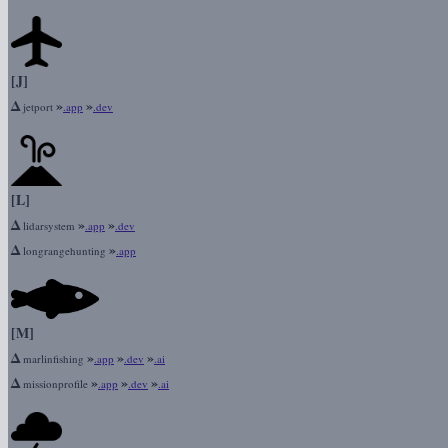
[J]
Δ
»
»
jetport
.app
.dev
[L]
Δ
»
»
lidarsystem
.app
.dev
Δ
»
longrangehunting
.app
[M]
Δ
»
»
»
marlinfishing
.app
.dev
.ai
Δ
»
»
»
missionprofile
.app
.dev
.ai