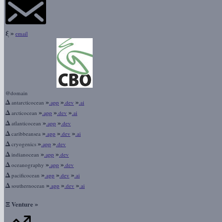
ξ
»
email
@domain
Δ
»
»
»
antarcticocean
.app
.dev
.ai
Δ
»
»
»
arcticocean
.app
.dev
.ai
Δ
»
»
atlanticocean
.app
.dev
Δ
»
»
»
caribbeansea
.app
.dev
.ai
Δ
»
»
cryogenics
.app
.dev
Δ
»
»
indianocean
.app
.dev
Δ
»
»
oceanography
.app
.dev
Δ
»
»
»
pacificocean
.app
.dev
.ai
Δ
»
»
»
southernocean
.app
.dev
.ai
Ξ
»
Venture