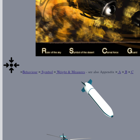
»
»
»
»
»
»
Behaviour
Symbol
Weight & Measures
- see also Appendix
A
B
C