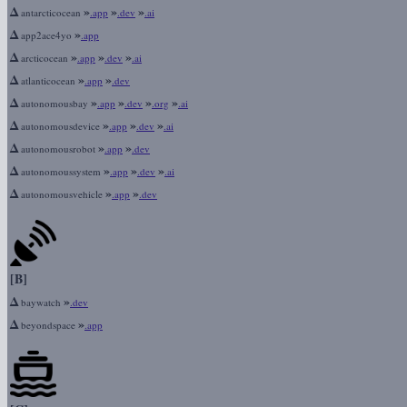
Δ
»
»
»
antarcticocean
.app
.dev
.ai
Δ
»
app2ace4yo
.app
Δ
»
»
»
arcticocean
.app
.dev
.ai
Δ
»
»
atlanticocean
.app
.dev
Δ
»
»
»
»
autonomousbay
.app
.dev
.org
.ai
Δ
»
»
»
autonomousdevice
.app
.dev
.ai
Δ
»
»
autonomousrobot
.app
.dev
Δ
»
»
»
autonomoussystem
.app
.dev
.ai
Δ
»
»
autonomousvehicle
.app
.dev
[B]
Δ
»
baywatch
.dev
Δ
»
beyondspace
.app