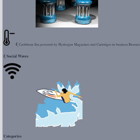
ξ
Caribbean Sea powered by Hydrogen Magazines and Cartridges in business Resour
ξ
Social Waves
Categories