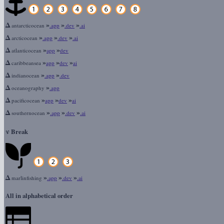
Δ
»
»
»
antarcticocean
.app
.dev
.ai
Δ
»
»
»
arcticocean
.app
.dev
.ai
Δ
»
»
atlanticocean
app
dev
Δ
»
»
»
caribbeansea
app
dev
ai
Δ
»
»
indianocean
.app
.dev
Δ
»
oceanography
.app
Δ
»
»
»
pacificocean
app
dev
ai
Δ
»
»
»
southernocean
.app
.dev
.ai
ν
Break
Δ
»
»
»
marlinfishing
.app
.dev
.ai
All in alphabetical order