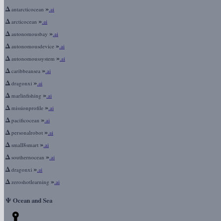
Δ
»
antarcticocean
.ai
Δ
»
arcticocean
.ai
Δ
»
autonomousbay
.ai
Δ
»
autonomousdevice
.ai
Δ
»
autonomoussystem
.ai
Δ
»
caribbeansea
.ai
Δ
»
dragonxi
.ai
Δ
»
marlinfishing
.ai
Δ
»
missionprofile
.ai
Δ
»
pacificocean
.ai
Δ
»
personalrobot
.ai
Δ
»
small8smart
.ai
Δ
»
southernocean
.ai
Δ
»
dragonxi
.ai
Δ
»
zeroshotlearning
.ai
Ψ
Ocean and Sea