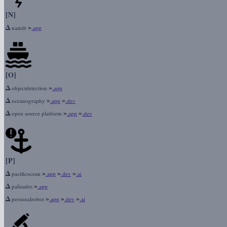
[N]
Δ
»
namib
.app
[O]
Δ
»
objectdetection
.app
Δ
»
»
oceanography
.app
.dev
Δ
»
»
open source platform
.app
.dev
[P]
Δ
»
»
»
pacificocean
.app
.dev
.ai
Δ
»
palisades
.app
Δ
»
»
»
personalrobot
.app
.dev
.ai