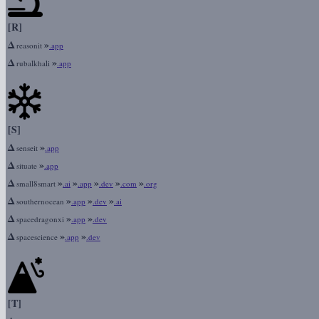
[R]
Δ
»
reasonit
.app
Δ
»
rubalkhali
.app
[S]
Δ
»
senseit
.app
Δ
»
situate
.app
Δ
»
»
»
»
»
small8smart
.ai
.app
.dev
.com
.org
Δ
»
»
»
southernocean
.app
.dev
.ai
Δ
»
»
spacedragonxi
.app
.dev
Δ
»
»
spacescience
.app
.dev
[T]